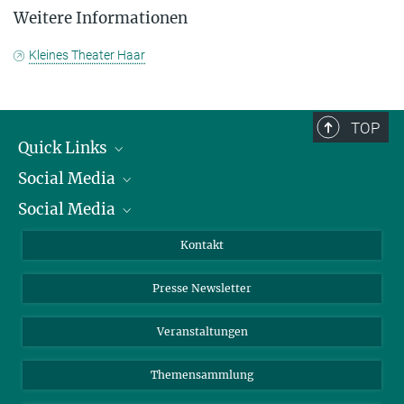
Weitere Informationen
Kleines Theater Haar
TOP
Quick Links
Social Media
Präsident
Social Media
Zahlen und Fakten
Bluesky
Jahresbericht
Mastodon
Facebook
Kontakt
Einkauf
LinkedIn
Instagram
Presse Newsletter
Meldestelle Fehlverhalten
TikTok
YouTube
Netiquette
Veranstaltungen
Themensammlung