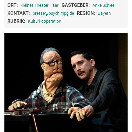
ORT:
GASTGEBER:
Kleines Theater Haar
Anke Schlee
KONTAKT:
REGION:
presse@psych.mpg.de
Bayern
RUBRIK:
Kulturkooperation