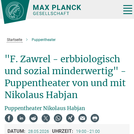
Hauptinhalt
Tog
nav
Startseite
Puppentheater
"F. Zawrel - erbbiologisch
und sozial minderwertig" -
Puppentheater von und mit
Nikolaus Habjan
Puppentheater Nikolaus Habjan
DATUM:
UHRZEIT:
28.05.2026
19:00 - 21:00