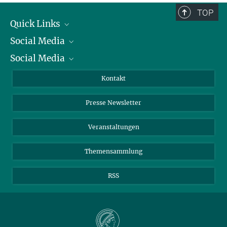
TOP
Quick Links
Social Media
Präsident
Social Media
Zahlen und Fakten
Bluesky
Jahresbericht
Mastodon
Facebook
Kontakt
Einkauf
LinkedIn
Instagram
Presse Newsletter
Meldestelle Fehlverhalten
TikTok
YouTube
Netiquette
Veranstaltungen
Themensammlung
RSS