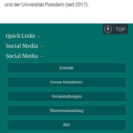
und der Universität Potsdam (seit 2017).
TOP
Quick Links
Social Media
Präsident
Social Media
Zahlen und Fakten
Bluesky
Jahresbericht
Mastodon
Facebook
Kontakt
Einkauf
LinkedIn
Instagram
Presse Newsletter
Meldestelle Fehlverhalten
TikTok
YouTube
Netiquette
Veranstaltungen
Themensammlung
RSS