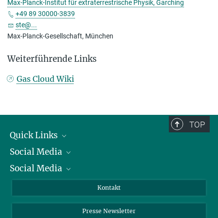
Max-Planck-Institut für extraterrestrische Physik, Garching
+49 89 30000-3839
ste@...
Max-Planck-Gesellschaft, München
Weiterführende Links
Gas Cloud Wiki
TOP
Quick Links
Social Media
Präsident
Social Media
Zahlen und Fakten
Bluesky
Jahresbericht
Mastodon
Facebook
Kontakt
Einkauf
LinkedIn
Instagram
Presse Newsletter
Meldestelle Fehlverhalten
TikTok
YouTube