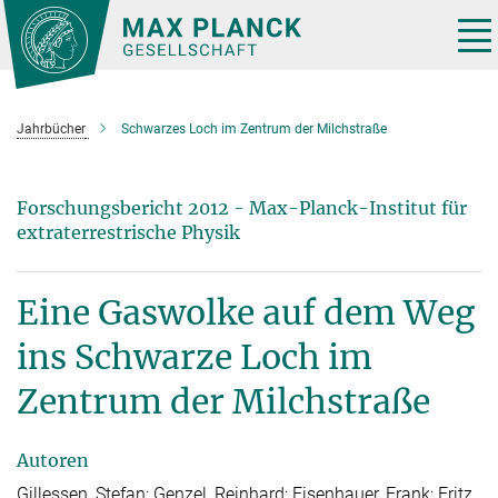
Hauptinhalt
Tog
nav
Jahrbücher
Schwarzes Loch im Zentrum der Milchstraße
Forschungsbericht 2012 - Max-Planck-Institut für
extraterrestrische Physik
Eine Gaswolke auf dem Weg
ins Schwarze Loch im
Zentrum der Milchstraße
Autoren
Gillessen, Stefan; Genzel, Reinhard; Eisenhauer, Frank; Fritz,