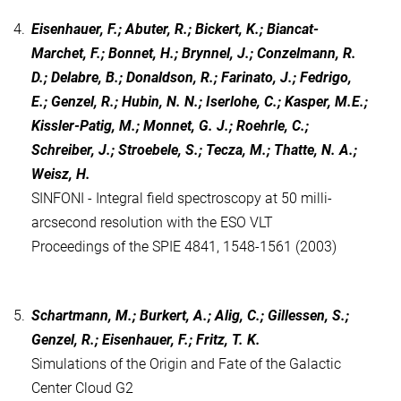
4.
Eisenhauer, F.; Abuter, R.; Bickert, K.; Biancat-
Marchet, F.; Bonnet, H.; Brynnel, J.; Conzelmann, R.
D.; Delabre, B.; Donaldson, R.; Farinato, J.; Fedrigo,
E.; Genzel, R.; Hubin, N. N.; Iserlohe, C.; Kasper, M.E.;
Kissler-Patig, M.; Monnet, G. J.; Roehrle, C.;
Schreiber, J.; Stroebele, S.; Tecza, M.; Thatte, N. A.;
Weisz, H.
SINFONI - Integral field spectroscopy at 50 milli-
arcsecond resolution with the ESO VLT
Proceedings of the SPIE 4841, 1548-1561 (2003)
5.
Schartmann, M.; Burkert, A.; Alig, C.; Gillessen, S.;
Genzel, R.; Eisenhauer, F.; Fritz, T. K.
Simulations of the Origin and Fate of the Galactic
Center Cloud G2