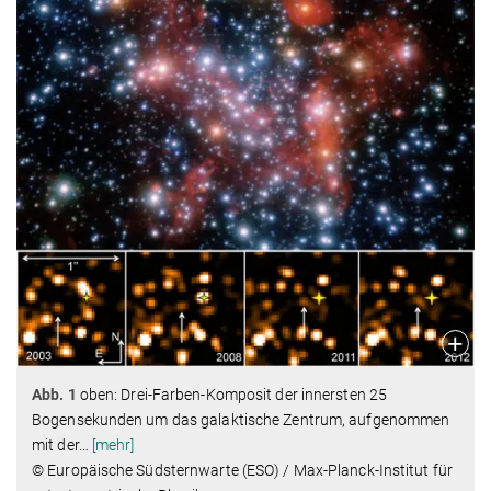
Abb. 1
oben: Drei-Farben-Komposit der innersten 25
Bogensekunden um das galaktische Zentrum, aufgenommen
mit der
…
[mehr]
© Europäische Südsternwarte (ESO) / Max-Planck-Institut für