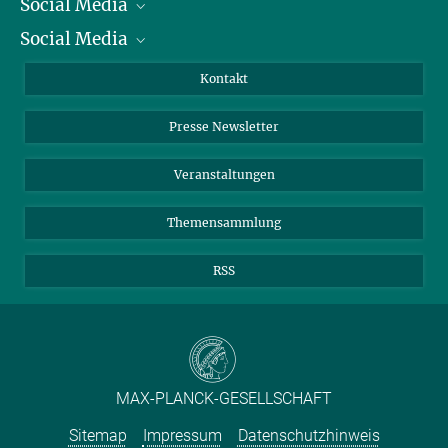
Social Media
Präsident
Social Media
Zahlen und Fakten
Bluesky
Jahresbericht
Mastodon
Facebook
Kontakt
Einkauf
LinkedIn
Instagram
Presse Newsletter
Meldestelle Fehlverhalten
TikTok
YouTube
Netiquette
Veranstaltungen
Themensammlung
RSS
MAX-PLANCK-GESELLSCHAFT
Sitemap
Impressum
Datenschutzhinweis