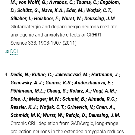
M.; von Wolff, G.; Avrabos, C.; Touma, C.; Engblom,
D.; Schütz, G.; Nave, K.A.; Eder, M.; Wotjak, C.T.;
Sillaber, I.; Holsboer, F.; Wurst, W.; Deussing, J.M
Glutamatergic and dopaminergic neurons mediate
anxiogenic and anxiolytic effects of CRHR1
Science 333, 1903-1907 (2011)
DOI
4.
Dedic, N.; Kühne, C.; Jakovcevski, M.; Hartmann, J.;
Genewsky, A.J.; Gomes, K.S.; Anderzhanova, E.;
Pöhlmann, M.L.; Chang, S.; Kolarz, A.; Vogl, A.M.;
Dine, J.; Metzger; M.W.; Schmid, B.; Almada, R.C.;
Ressler, K.J.; Wotjak, C.T.; Grinevich, V.; Chen, A.,
Schmidt, M.V.; Wurst, W.; Refojo, D.; Deussing, J.M.
Chronic CRH depletion from GABAergic, long-range
projection neurons in the extended amygdala reduces