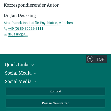
Korrespondierender Autor
Dr. Jan Deussing
Max-Planck-Institut für Psychiatrie, München
+49 (0) 89 30622-8111
deussing@...
TOP
Quick Links
Social Media
Präsident
Social Media
Zahlen und Fakten
Bluesky
Jahresbericht
Mastodon
Facebook
Kontakt
Einkauf
LinkedIn
Instagram
Presse Newsletter
Meldestelle Fehlverhalten
TikTok
YouTube