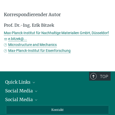
Korrespondierender Autor
Prof. Dr.-Ing. Erik Bitzek
Max-Planck-Institut für Nachhaltige Materialien GmbH, Düsseldorf
e.bitzek@...
Microstructure and Mechanics
Max-Planck-Institut für Eisenforschung
TOP
Quick Links
Social Media
Präsident
Social Media
Zahlen und Fakten
Bluesky
Jahresbericht
Mastodon
Facebook
Kontakt