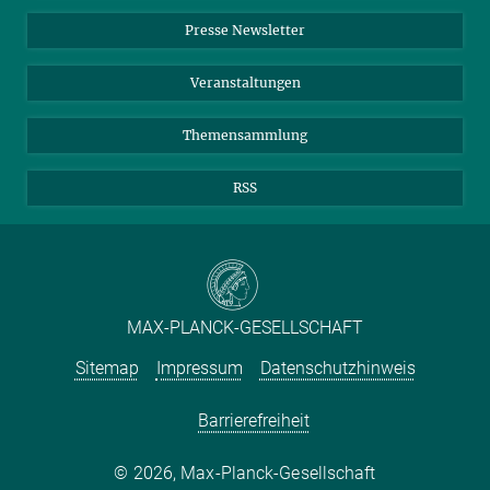
Einkauf
LinkedIn
Instagram
Presse Newsletter
Meldestelle Fehlverhalten
TikTok
YouTube
Netiquette
Veranstaltungen
Themensammlung
RSS
MAX-PLANCK-GESELLSCHAFT
Sitemap
Impressum
Datenschutzhinweis
Barrierefreiheit
2026, Max-Planck-Gesellschaft