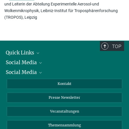
und Leiterin der Abteilung Experimentelle Aerosol-und
Wolkenmikrophysik, Leibniz-Institut für Troposphärenforschung
(TROPOS), Leipzig
TOP
Quick Links
Social Media
Präsident
Social Media
Zahlen und Fakten
Bluesky
Jahresbericht
Mastodon
Facebook
Kontakt
Einkauf
LinkedIn
Instagram
Presse Newsletter
Meldestelle Fehlverhalten
TikTok
YouTube
Netiquette
Veranstaltungen
Themensammlung