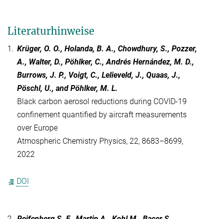
Literaturhinweise
1.
Krüger, O. O., Holanda, B. A., Chowdhury, S., Pozzer,
A., Walter, D., Pöhlker, C., Andrés Hernández, M. D.,
Burrows, J. P., Voigt, C., Lelieveld, J., Quaas, J.,
Pöschl, U., and Pöhlker, M. L.
Black carbon aerosol reductions during COVID-19
confinement quantified by aircraft measurements
over Europe
Atmospheric Chemistry Physics, 22, 8683–8699,
2022
DOI
2.
Reifenberg S. F., Martin A., Kohl M., Bacer S.,