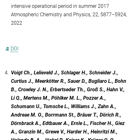
intensive operational period in summer 2017
Atmospheric Chemistry and Physics, 22, 5877–5924,
2022
DOI
4.
Voigt Ch., Lelieveld J., Schlager H., Schneider J.,
Curtius J., Meerkötter R., Sauer D., Bugliaro L., Bohn
B., Crowley J. N., Erbertseder Th., Groß S., Hahn V.,
Li Q., Mertens M., Pöhlker M. L., Pozzer A.,
Schumann U., Tomsche L., Williams J., Zahn A.,
Andreae M. O., Borrmann St., Bräuer T., Dörich R.,
Dörnbrack A., Edtbauer A., Ernle L., Fischer H., Giez
A., Granzin M., Grewe V., Harder H., Heinritzi M.,