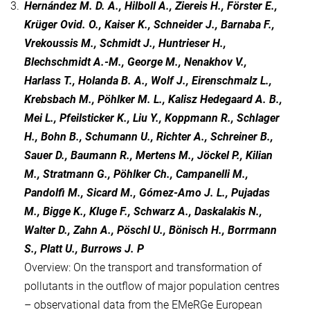
3.
Hernández M. D. A., Hilboll A., Ziereis H., Förster E.,
Krüger Ovid. O., Kaiser K., Schneider J., Barnaba F.,
Vrekoussis M., Schmidt J., Huntrieser H.,
Blechschmidt A.-M., George M., Nenakhov V.,
Harlass T., Holanda B. A., Wolf J., Eirenschmalz L.,
Krebsbach M., Pöhlker M. L., Kalisz Hedegaard A. B.,
Mei L., Pfeilsticker K., Liu Y., Koppmann R., Schlager
H., Bohn B., Schumann U., Richter A., Schreiner B.,
Sauer D., Baumann R., Mertens M., Jöckel P., Kilian
M., Stratmann G., Pöhlker Ch., Campanelli M.,
Pandolfi M., Sicard M., Gómez-Amo J. L., Pujadas
M., Bigge K., Kluge F., Schwarz A., Daskalakis N.,
Walter D., Zahn A., Pöschl U., Bönisch H., Borrmann
S., Platt U., Burrows J. P
Overview: On the transport and transformation of
pollutants in the outflow of major population centres
– observational data from the EMeRGe European