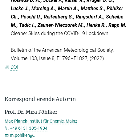
Holanda B. A., Jöckel P., Kaiser K., Krüger O. O.,
Lucke J., Marsing A., Martin A., Matthes S., Pöhlker
Ch., Pöschl U., Reifenberg S., Ringsdorf A., Scheibe
M., Tadic I., Zauner-Wieczorek M., Henke R., Rapp M.
Cleaner Skies during the COVID-19 Lockdown
Bulletin of the American Meteorological Society,
Volume 103, Issue 8, E1796–E1827, (2022)
DOI
Korrespondierende Autorin
Prof. Dr. Mira Pöhlker
Max-Planck-Institut für Chemie, Mainz
+49 6131 305-1904
m.pohlker@...