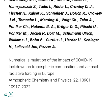
Hamryszczak Z., Tadic I., Röder L., Crowley D. J.,
Fischer H., Kaiser K., Schneider J., Dörich R., Crowley
J.N., Tomsche L., Marsing A., Voigt Ch., Zahn A.,
Pöhlker Ch., Holanda B. A., Krüger O. O., Pöschl U.,
Pöhlker M., Jöckel P., Dorf M., Schumann Ulrich,
Williams J., Bohn B., Curtius J., Harder H., Schlager
H., Lelieveld Jos, Pozzer A.
Numerical simulation of the impact of COVID-19
lockdown on tropospheric composition and aerosol
radiative forcing in Europe
Atmospheric Chemistry and Physics, 22, 10901–
10917, 2022
DOI