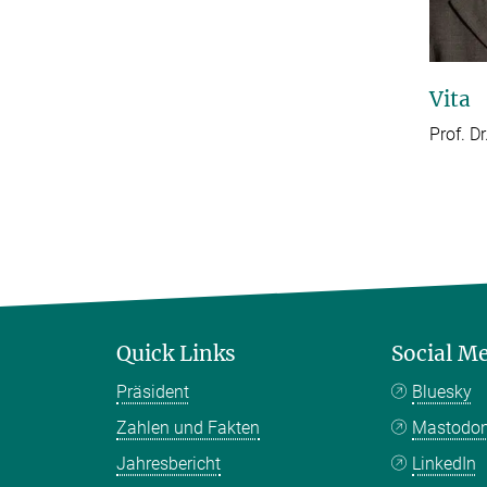
Vita
Prof. D
Quick Links
Social M
Präsident
Bluesky
Zahlen und Fakten
Mastodo
Jahresbericht
LinkedIn