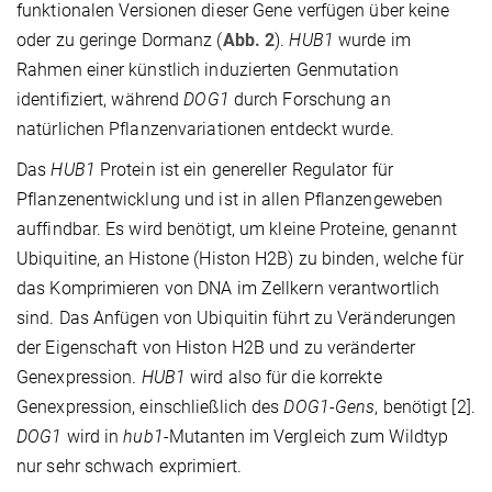
funktionalen Versionen dieser Gene verfügen über keine
oder zu geringe Dormanz (
Abb. 2
).
HUB1
wurde im
Rahmen einer künstlich induzierten Genmutation
identifiziert, während
DOG1
durch Forschung an
natürlichen Pflanzenvariationen entdeckt wurde.
Das
HUB1
Protein ist ein genereller Regulator für
Pflanzenentwicklung und ist in allen Pflanzengeweben
auffindbar. Es wird benötigt, um kleine Proteine, genannt
Ubiquitine, an Histone (Histon H2B) zu binden, welche für
das Komprimieren von DNA im Zellkern verantwortlich
sind. Das Anfügen von Ubiquitin führt zu Veränderungen
der Eigenschaft von Histon H2B und zu veränderter
Genexpression.
HUB1
wird also für die korrekte
Genexpression, einschließlich des
DOG1-Gens
, benötigt [2].
DOG1
wird in
hub1-
Mutanten im Vergleich zum Wildtyp
nur sehr schwach exprimiert.