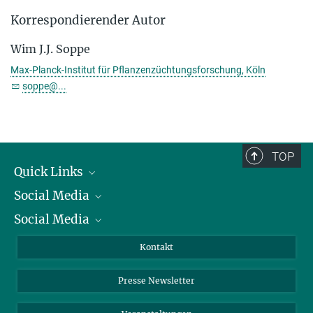
Korrespondierender Autor
Wim J.J. Soppe
Max-Planck-Institut für Pflanzenzüchtungsforschung, Köln
soppe@...
TOP
Quick Links
Social Media
Präsident
Social Media
Zahlen und Fakten
Bluesky
Jahresbericht
Mastodon
Facebook
Kontakt
Einkauf
LinkedIn
Instagram
Presse Newsletter
Meldestelle Fehlverhalten
TikTok
YouTube
Netiquette