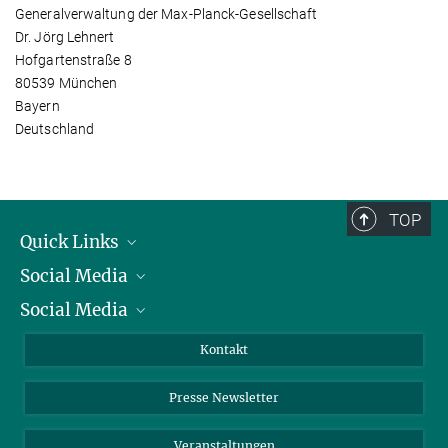
Generalverwaltung der Max-Planck-Gesellschaft
Dr. Jörg Lehnert
Hofgartenstraße 8
80539 München
Bayern
Deutschland
TOP
Quick Links
Social Media
Präsident
Social Media
Zahlen und Fakten
Bluesky
Jahresbericht
Mastodon
Facebook
Kontakt
Einkauf
LinkedIn
Instagram
Presse Newsletter
Meldestelle Fehlverhalten
TikTok
YouTube
Netiquette
Veranstaltungen