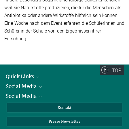
weil sie Naturstoffe produzieren, die für die Menschen als
Antibiotika oder andere Wirkstoffe hilfreich sein können.
Eine Woche nach dem Event erfahren die Schülerinnen und
Schüler in der Schule von den Ergebnissen ihrer
Forschung.
TOP
Quick Links
Social Media
Präsident
Social Media
Zahlen und Fakten
Bluesky
Jahresbericht
Mastodon
Facebook
Kontakt
Einkauf
LinkedIn
Instagram
Presse Newsletter
Meldestelle Fehlverhalten
TikTok
YouTube