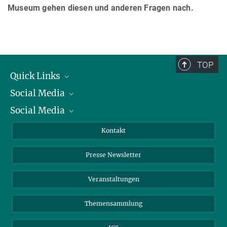
Museum gehen diesen und anderen Fragen nach.
TOP
Quick Links
Social Media
Präsident
Social Media
Zahlen und Fakten
Bluesky
Jahresbericht
Mastodon
Facebook
Kontakt
Einkauf
LinkedIn
Instagram
Presse Newsletter
Meldestelle Fehlverhalten
TikTok
YouTube
Netiquette
Veranstaltungen
Themensammlung