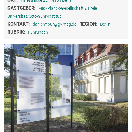
ORT:
Ihnestrasse 22, 14195 Berlin
GASTGEBER:
Max-Planck-Gesellschaft & Freie
Universität/Otto-Suhr-Institut
KONTAKT:
REGION:
dahlemtour@gv.mpg.de
Berlin
RUBRIK:
Führungen