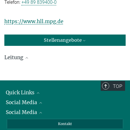
Telefon:
+49 89 839400-0
https://www.hll.mpg.de
Stellenangebote
Leitung
Prof. Dr. Allen C. Caldwell
Max-Planck-Institut für Physik, Garching
TOP
+49 89 32354-207
Quick Links
caldwell@...
Social Media
Präsident
Social Media
Zahlen und Fakten
Bluesky
Jahresbericht
Mastodon
Facebook
Kontakt