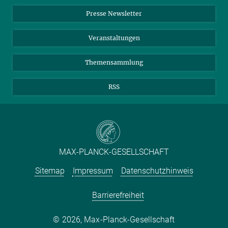
Einkauf
LinkedIn
Instagram
Presse Newsletter
Meldestelle Fehlverhalten
TikTok
YouTube
Netiquette
Veranstaltungen
Themensammlung
RSS
MAX-PLANCK-GESELLSCHAFT
Sitemap
Impressum
Datenschutzhinweis
Barrierefreiheit
2026, Max-Planck-Gesellschaft