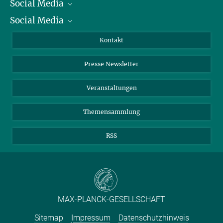
Social Media
Präsident
Social Media
Zahlen und Fakten
Bluesky
Jahresbericht
Mastodon
Facebook
Kontakt
Einkauf
LinkedIn
Instagram
Presse Newsletter
Meldestelle Fehlverhalten
TikTok
YouTube
Netiquette
Veranstaltungen
Themensammlung
RSS
MAX-PLANCK-GESELLSCHAFT
Sitemap
Impressum
Datenschutzhinweis