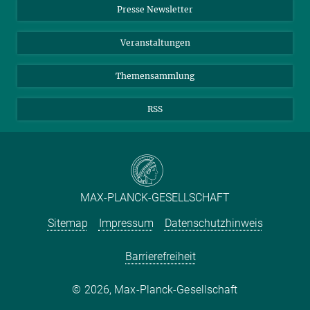
Presse Newsletter
Meldestelle Fehlverhalten
TikTok
YouTube
Netiquette
Veranstaltungen
Themensammlung
RSS
MAX-PLANCK-GESELLSCHAFT
Sitemap
Impressum
Datenschutzhinweis
Barrierefreiheit
2026, Max-Planck-Gesellschaft