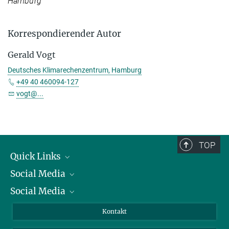
Hamburg
Korrespondierender Autor
Gerald Vogt
Deutsches Klimarechenzentrum, Hamburg
+49 40 460094-127
vogt@...
TOP
Quick Links
Social Media
Präsident
Social Media
Zahlen und Fakten
Bluesky
Jahresbericht
Mastodon
Facebook
Kontakt
Einkauf
LinkedIn
Instagram