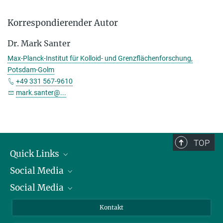
Korrespondierender Autor
Dr. Mark Santer
Max-Planck-Institut für Kolloid- und Grenzflächenforschung,
Potsdam-Golm
+49 331 567-9610
mark.santer@...
TOP
Quick Links
Social Media
Präsident
Social Media
Zahlen und Fakten
Bluesky
Jahresbericht
Mastodon
Facebook
Kontakt
Einkauf
LinkedIn
Instagram