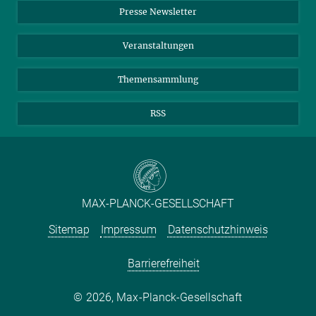
Presse Newsletter
Meldestelle Fehlverhalten
TikTok
YouTube
Netiquette
Veranstaltungen
Themensammlung
RSS
MAX-PLANCK-GESELLSCHAFT
Sitemap
Impressum
Datenschutzhinweis
Barrierefreiheit
2026, Max-Planck-Gesellschaft