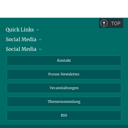
TOP
Quick Links
Social Media
Präsident
Social Media
Zahlen und Fakten
Bluesky
Jahresbericht
Mastodon
Facebook
Kontakt
Einkauf
LinkedIn
Instagram
Presse Newsletter
Meldestelle Fehlverhalten
TikTok
YouTube
Netiquette
Veranstaltungen
Themensammlung
RSS