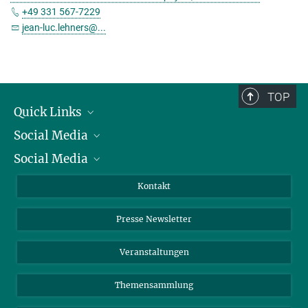
+49 331 567-7229
jean-luc.lehners@...
TOP
Quick Links
Social Media
Präsident
Social Media
Zahlen und Fakten
Bluesky
Jahresbericht
Mastodon
Facebook
Kontakt
Einkauf
LinkedIn
Instagram
Presse Newsletter
Meldestelle Fehlverhalten
TikTok
YouTube
Netiquette
Veranstaltungen
Themensammlung