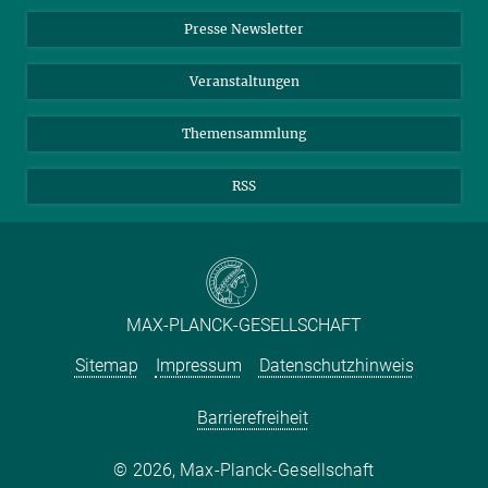
Einkauf
LinkedIn
Instagram
Presse Newsletter
Meldestelle Fehlverhalten
TikTok
YouTube
Netiquette
Veranstaltungen
Themensammlung
RSS
MAX-PLANCK-GESELLSCHAFT
Sitemap
Impressum
Datenschutzhinweis
Barrierefreiheit
2026, Max-Planck-Gesellschaft