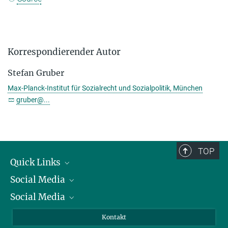
Korrespondierender Autor
Stefan Gruber
Max-Planck-Institut für Sozialrecht und Sozialpolitik, München
gruber@...
TOP
Quick Links
Social Media
Präsident
Social Media
Zahlen und Fakten
Bluesky
Jahresbericht
Mastodon
Facebook
Kontakt