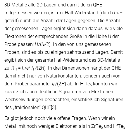
3D-Metalle alle 2D-Lagen und damit deren QHE
mitgemessen werden, ist der Hall-Widerstand (durch
h
/
e
²
geteilt) durch die Anzahl der Lagen
gegeben. Die Anzahl
der gemessenen Lagen ergibt sich dann daraus, wie viele
Elektronen der entsprechenden Größe in die Höhe
H
der
Probe passen:
H/
(
l
/2). In den von uns gemessenen
F
Proben, sind es bis zu einigen zehntausend Lagen.
Damit
ergibt sich der gesamte Hall-Widerstand des 3D-Metalls
zu:
R
=
h
/
e
²·
l
/
(2
H
)
.
In drei Dimensionen hängt der QHE
H
F
damit nicht nur von Naturkonstanten, sondern auch von
dem Probenparameter
l
/
(2
H
) ab
.
In HfTe
konnten wir
F
5
zusätzlich auch deutliche Signaturen von Elektronen-
Wechselwirkungen beobachten, einschließlich Signaturen
des „fraktionalen“ QHE[3].
Es gibt jedoch noch viele offene Fragen. Wenn wir ein
Metall mit noch weniger Elektronen als in ZrTe
und HfTe
5
5