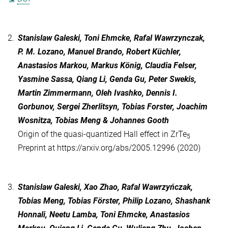
2.
Stanislaw Galeski, Toni Ehmcke, Rafal Wawrzynczak,
P. M. Lozano, Manuel Brando, Robert Küchler,
Anastasios Markou, Markus König, Claudia Felser,
Yasmine Sassa, Qiang Li, Genda Gu, Peter Swekis,
Martin Zimmermann, Oleh Ivashko, Dennis I.
Gorbunov, Sergei Zherlitsyn, Tobias Forster, Joachim
Wosnitza, Tobias Meng & Johannes Gooth
Origin of the quasi-quantized Hall effect in ZrTe
5
Preprint at https://arxiv.org/abs/2005.12996 (2020)
3.
Stanislaw Galeski, Xao Zhao, Rafal Wawrzyńczak,
Tobias Meng, Tobias Förster, Philip Lozano, Shashank
Honnali, Neetu Lamba, Toni Ehmcke, Anastasios