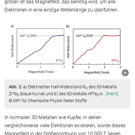
größer ist das Magnetfeld, das benötig wird, um alle
Elektronen in eine einzige Wellenlänge zu überführen.
Abb. 2:
a) Elektrischer Hall-Widerstand
R
des 3D-Metalls
H
ZrTe
(blaue Kurve) und b) des 3D-Metalls HfTe
in
…
[mehr]
5
5
© MPI für Chemische Physik fester Stoffe
In normalen 3D-Metallen wie Kupfer, in denen
vergleichsweise viele Elektronen existieren, würde dieses
Magnetfeld in der Größenordnung von 10.000 T liegen.