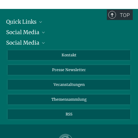
TOP
Quick Links
Social Media
Präsident
Social Media
Zahlen und Fakten
Bluesky
Jahresbericht
Mastodon
Facebook
Kontakt
Einkauf
LinkedIn
Instagram
Presse Newsletter
Meldestelle Fehlverhalten
TikTok
YouTube
Netiquette
Veranstaltungen
Themensammlung
RSS