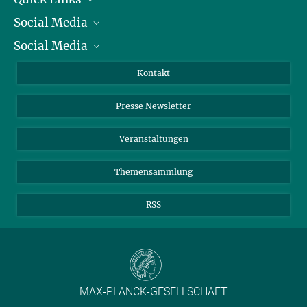
Social Media
Präsident
Social Media
Zahlen und Fakten
Bluesky
Jahresbericht
Mastodon
Facebook
Kontakt
Einkauf
LinkedIn
Instagram
Presse Newsletter
Meldestelle Fehlverhalten
TikTok
YouTube
Netiquette
Veranstaltungen
Themensammlung
RSS
MAX-PLANCK-GESELLSCHAFT