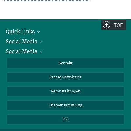
TOP
Quick Links
Social Media
Präsident
Social Media
Zahlen und Fakten
Bluesky
Jahresbericht
Mastodon
Facebook
Kontakt
Einkauf
LinkedIn
Instagram
Presse Newsletter
Meldestelle Fehlverhalten
TikTok
YouTube
Netiquette
Veranstaltungen
Themensammlung
RSS