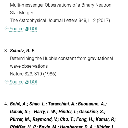
Multi-messenger Observations of a Binary Neutron
Star Merger
The Astrophysical Journal Letters 848, L12 (2017)
Source
DOI
3.
Schutz, B. F.
Determining the Hubble constant from gravitational
wave observations
Nature 323, 310 (1986)
Source
DOI
4.
Bohé, A.; Shao, L.; Taracchini, A.; Buonanno, A.;
Babak, S.; Harry, I. W.; Hinder, I.; Ossokine, S.;
Pürrer, M.; Raymond, V.; Chu, T.; Fong, H.; Kumar, P.;
Pfeiffer, H. P.; Boyle, M.; Hemberger, D. A.; Kidder, L.