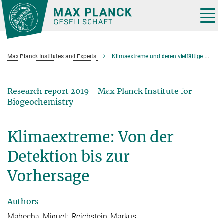
Main-
Content
Tog
nav
Max Planck Institutes and Experts
Klimaextreme und deren vielfältige Auswirkungen
Research report 2019 - Max Planck Institute for
Biogeochemistry
Klimaextreme: Von der
Detektion bis zur
Vorhersage
Authors
Mahecha, Miguel; Reichstein, Markus