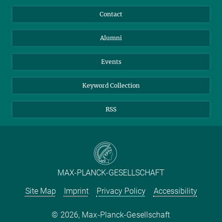
Annual Report
Mastodon
Facebook
Contact
Purchase
LinkedIn
Instagram
Alumni
Reporting Misconduct
TikTok
YouTube
Netiquette
Events
Keyword Collection
RSS
MAX-PLANCK-GESELLSCHAFT
Site Map
Imprint
Privacy Policy
Accessibility
2026, Max-Planck-Gesellschaft