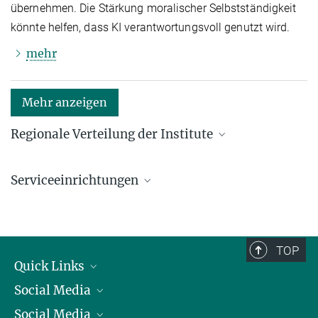
übernehmen. Die Stärkung moralischer Selbstständigkeit
könnte helfen, dass KI verantwortungsvoll genutzt wird.
mehr
Mehr anzeigen
Regionale Verteilung der Institute
Kartenansicht: Institute in den Bundesländern und
im Ausland
Serviceeinrichtungen
Serviceeinrichtungen für die Forschung
TOP
Quick Links
Social Media
Präsident
Social Media
Zahlen und Fakten
Bluesky