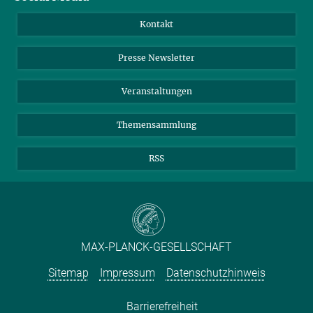
Jahresbericht
Mastodon
Facebook
Kontakt
Einkauf
LinkedIn
Instagram
Presse Newsletter
Meldestelle Fehlverhalten
TikTok
YouTube
Netiquette
Veranstaltungen
Themensammlung
RSS
MAX-PLANCK-GESELLSCHAFT
Sitemap
Impressum
Datenschutzhinweis
Barrierefreiheit