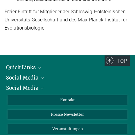
Freier Eintritt für Mitglieder der Schleswig-Holsteinischen
Universitäts-Gesellschaft und des Max-Planck-Institut für
Evolutionsbiologie
TOP
Quick Links
Social Media
Präsident
Social Media
Zahlen und Fakten
Bluesky
Jahresbericht
Mastodon
Facebook
Kontakt
Einkauf
LinkedIn
Instagram
Presse Newsletter
Meldestelle Fehlverhalten
TikTok
YouTube
Netiquette
Veranstaltungen