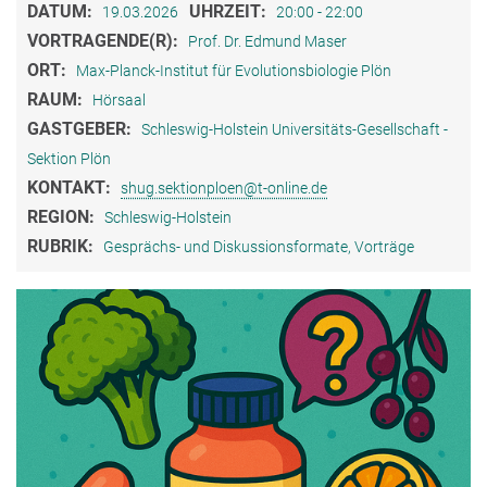
DATUM:
UHRZEIT:
19.03.2026
20:00 - 22:00
VORTRAGENDE(R):
Prof. Dr. Edmund Maser
ORT:
Max-Planck-Institut für Evolutionsbiologie Plön
RAUM:
Hörsaal
GASTGEBER:
Schleswig-Holstein Universitäts-Gesellschaft -
Sektion Plön
KONTAKT:
shug.sektionploen@t-online.de
REGION:
Schleswig-Holstein
RUBRIK:
Gesprächs- und Diskussionsformate, Vorträge