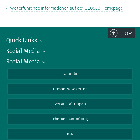
Weiterführende Informationen auf der GEO600-Homepage
TOP
Quick Links
Social Media
Präsident
Social Media
Zahlen und Fakten
Bluesky
Jahresbericht
Mastodon
Facebook
Kontakt
Einkauf
LinkedIn
Instagram
Presse Newsletter
Meldestelle Fehlverhalten
TikTok
YouTube
Netiquette
Veranstaltungen
Themensammlung
ICS