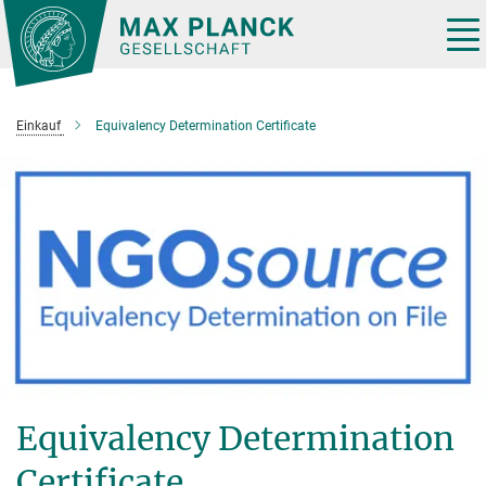
Hauptinhalt
Tog
nav
Einkauf
Equivalency Determination Certificate
Equivalency Determination
Certificate