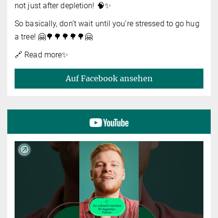
not just after depletion! 🧠✨
So basically, don’t wait until you’re stressed to go hug
a tree! 🤗🌳🌳🌳🌳🌳🤗
🔗 Read more✨️
Auf Facebook ansehen