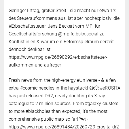
Geringer Ertrag, großer Streit - sie macht nur etwa 1%
des Steueraufkommens aus, ist aber hochexplosiv: die
#Erbschaftssteuer. Jens Beckert vom MPI für
Gesellschaftsforschung @mpifg.bsky.social zu
Konfliktlinien & warum ein Reformspielraum derzeit
dennoch denkbar ist.
https://www.mpg.de/26890292/erbschaftsteuer-
aufkommen-und-aufreger
Fresh news from the high-energy #Universe - & a few
extra #cosmic needles in the haystack! 😉💥 #eROSITA
has just released DR2, nearly doubling its X-ray
catalogue to 2 million sources. From #galaxy clusters
to more #blackholes than expected, it’s the most
comprehensive public map so far! 🛰️✨
https://www.mpg.de/26891434/20260729-erosita-dr2-