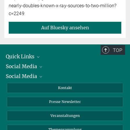
nearly-doubles-known-x-ray-sources-to-two-million?
c=2249
Auf Bluesky ansehen
TOP
Quick Links
Social Media
Präsident
Social Media
Zahlen und Fakten
Bluesky
Jahresbericht
Mastodon
Facebook
Kontakt
Einkauf
LinkedIn
Instagram
Presse Newsletter
Meldestelle Fehlverhalten
TikTok
YouTube
Netiquette
Veranstaltungen
Themensammlung