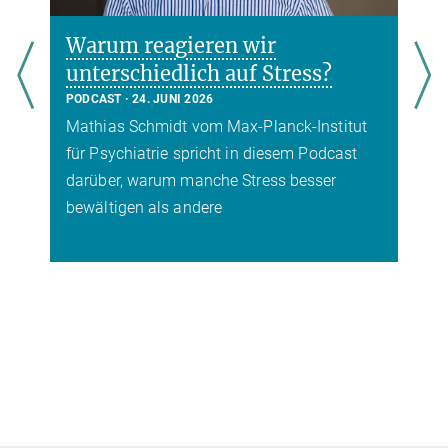
Warum reagieren wir
unterschiedlich auf Stress?
PODCAST
24. JUNI 2026
Mathias Schmidt vom Max-Planck-Institut
für Psychiatrie spricht in diesem Podcast
t
darüber, warum manche Stress besser
bewältigen als andere
r