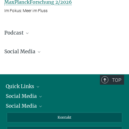
MaxPlanckForschung 2/2026
Im Fokus: Meer im Fluss
Podcast
Social Media
Bluesky
Facebook
LinkedIn
TOP
Mastodon
Quick Links
TikTok
Social Media
Präsident
Youtube
Social Media
Zahlen und Fakten
Bluesky
Jahresbericht
Mastodon
Facebook
Kontakt
Einkauf
LinkedIn
Instagram
Drei Rätsel der Ozeane