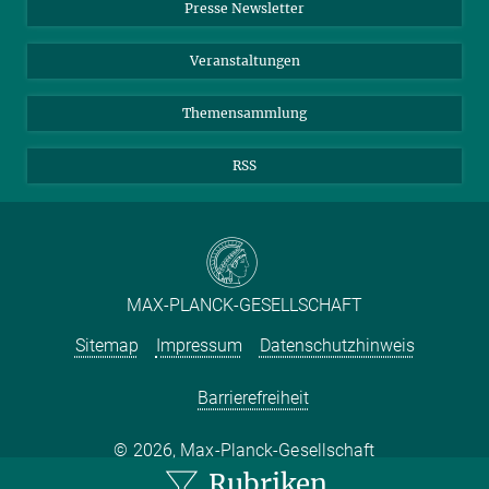
Presse Newsletter
Meldestelle Fehlverhalten
TikTok
YouTube
19. JUNI 2026
Drei aktuelle Forschungsprojekte über Gabelschwanzmöven, Sand
Netiquette
Veranstaltungen
und Meereströmungen im Atlantik zeigen neue Einblicke in die
komplexen biologischen, sozialen und klimatischen Gefüge unserer
Themensammlung
Meere
RSS
MAX-PLANCK-GESELLSCHAFT
Sitemap
Impressum
Datenschutzhinweis
Barrierefreiheit
2026, Max-Planck-Gesellschaft
Rubriken