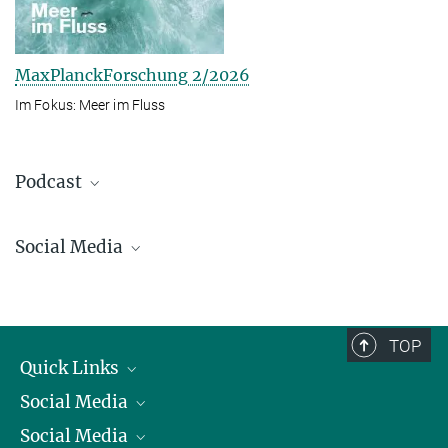
MaxPlanckForschung 2/2026
Im Fokus: Meer im Fluss
Podcast
Social Media
Bluesky
Facebook
LinkedIn
TOP
Mastodon
Quick Links
TikTok
Social Media
Präsident
Youtube
Social Media
Zahlen und Fakten
Bluesky