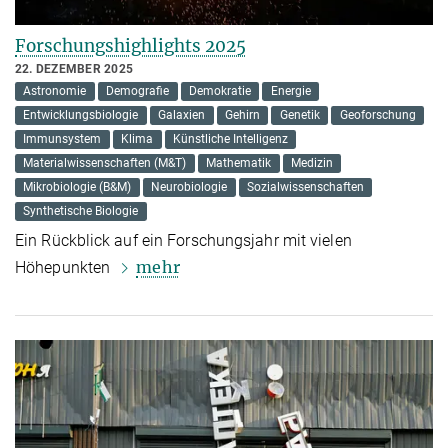
Forschungshighlights 2025
22. DEZEMBER 2025
Astronomie
Demografie
Demokratie
Energie
Entwicklungsbiologie
Galaxien
Gehirn
Genetik
Geoforschung
Immunsystem
Klima
Künstliche Intelligenz
Materialwissenschaften (M&T)
Mathematik
Medizin
Mikrobiologie (B&M)
Neurobiologie
Sozialwissenschaften
Synthetische Biologie
Ein Rückblick auf ein Forschungsjahr mit vielen
mehr
Höhepunkten