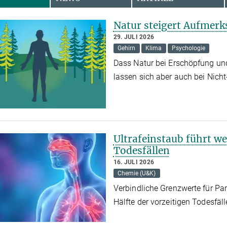
Natur steigert Aufmer
29. JULI 2026
Gehirn
Klima
Psychologie
Dass Natur bei Erschöpfung und 
lassen sich aber auch bei Nich
Ultrafeinstaub führt we
Todesfällen
16. JULI 2026
Chemie (U&K)
Verbindliche Grenzwerte für Par
Hälfte der vorzeitigen Todesfäl