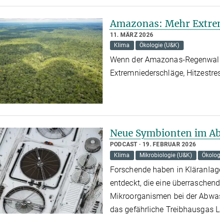
Amazonas: Mehr Extrem
11. MÄRZ 2026
Klima
Ökologie (U&K)
Wenn der Amazonas-Regenwald 
Extremniederschläge, Hitzestr
Neue Symbionten im Ab
PODCAST
19. FEBRUAR 2026
Klima
Mikrobiologie (U&K)
Ökolog
Forschende haben in Kläranlage
entdeckt, die eine überraschend
Mikroorganismen bei der Abwass
das gefährliche Treibhausgas