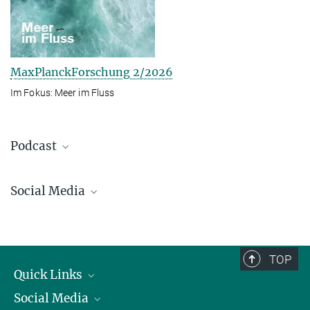
MaxPlanckForschung 2/2026
Im Fokus: Meer im Fluss
Podcast
Social Media
Bluesky
Facebook
LinkedIn
TOP
Mastodon
Quick Links
TikTok
Social Media
Präsident
Youtube