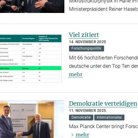
Mikrostrukturphysik in Halle i
Ministerpräsident Reiner Hasel
Viel zitiert
14. NOVEMBER 2025
Forschungspolitik
Mit 66 hochzitierten Forschende
deutsche unter den Top Ten de
mehr
Demokratie verteidigen,
11. NOVEMBER 2025
Demokratie
Internationales
Max Planck Center bringt For
mehr