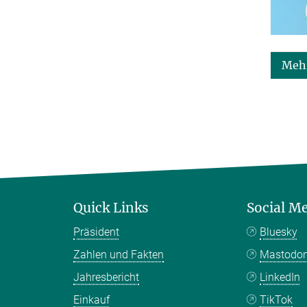
Mehr
Quick Links
Social M
Präsident
Bluesky
Zahlen und Fakten
Mastodo
Jahresbericht
LinkedIn
Einkauf
TikTok