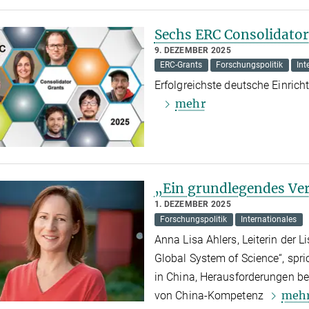
Sechs ERC Consolidato
9. DEZEMBER 2025
ERC-Grants
Forschungspolitik
Int
Erfolgreichste deutsche Einrich
mehr
„Ein grundlegendes Ver
1. DEZEMBER 2025
Forschungspolitik
Internationales
Anna Lisa Ahlers, Leiterin der 
Global System of Science“, spri
in China, Herausforderungen bei
meh
von China-Kompetenz