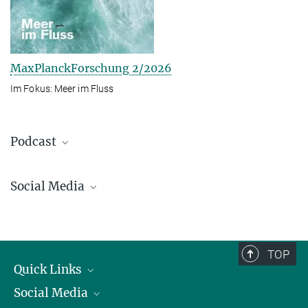
MaxPlanckForschung 2/2026
Im Fokus: Meer im Fluss
Podcast
Social Media
Bluesky
Facebook
LinkedIn
TOP
Mastodon
Quick Links
TikTok
Social Media
Präsident
Youtube