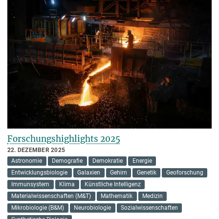
Forschungshighlights 2025
22. DEZEMBER 2025
Astronomie
Demografie
Demokratie
Energie
Entwicklungsbiologie
Galaxien
Gehirn
Genetik
Geoforschung
Immunsystem
Klima
Künstliche Intelligenz
Materialwissenschaften (M&T)
Mathematik
Medizin
Mikrobiologie (B&M)
Neurobiologie
Sozialwissenschaften