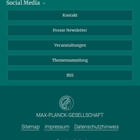
Social Media
Zahlen und Fakten
Bluesky
Jahresbericht
Mastodon
Facebook
Kontakt
Einkauf
LinkedIn
Instagram
Presse Newsletter
Meldestelle Fehlverhalten
TikTok
YouTube
Netiquette
Veranstaltungen
Themensammlung
RSS
MAX-PLANCK-GESELLSCHAFT
Sitemap
Impressum
Datenschutzhinweis