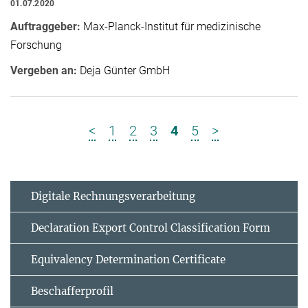
01.07.2020
Auftraggeber:
Max-Planck-Institut für medizinische
Forschung
Vergeben an:
Deja Günter GmbH
<
1
2
3
4
5
>
Digitale Rechnungsverarbeitung
Declaration Export Control Classification Form
Equivalency Determination Certificate
Beschafferprofil