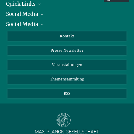
Quick Links
EVB-IT und BVB
Social Media
Präsident
Social Media
Zahlen und Fakten
Bluesky
Jahresbericht
Mastodon
Facebook
Kontakt
Einkauf
LinkedIn
Instagram
Presse Newsletter
Meldestelle Fehlverhalten
TikTok
YouTube
Netiquette
Veranstaltungen
Themensammlung
RSS
MAX-PLANCK-GESELLSCHAFT