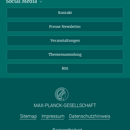
Social Media
Zahlen und Fakten
Bluesky
Jahresbericht
Mastodon
Facebook
Kontakt
Einkauf
LinkedIn
Instagram
Presse Newsletter
Meldestelle Fehlverhalten
TikTok
YouTube
Netiquette
Veranstaltungen
Themensammlung
RSS
MAX-PLANCK-GESELLSCHAFT
Sitemap
Impressum
Datenschutzhinweis