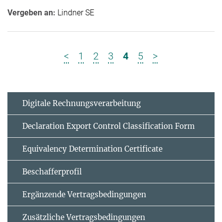
Vergeben an:
Lindner SE
<
1
2
3
4
5
>
Digitale Rechnungsverarbeitung
Declaration Export Control Classification Form
Equivalency Determination Certificate
Beschafferprofil
Ergänzende Vertrags­bedingungen
Zusätzliche Vertrags­bedingungen