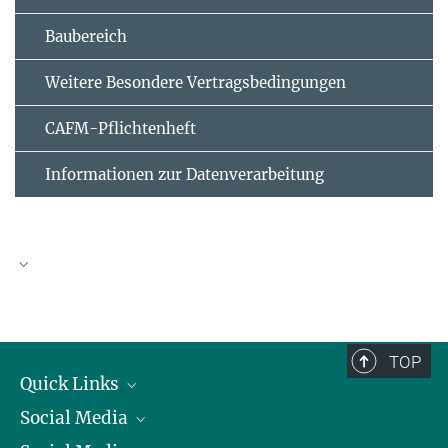
Baubereich
Weitere Besondere Vertragsbedingungen
CAFM-Pflichtenheft
Informationen zur Datenverarbeitung
Eigenerklärung für nicht präqualifizierte
Unternehmen in folgendem Vergabeverfahren (VHB
124)
TOP
Quick Links
EVB-IT und BVB
Social Media
Präsident