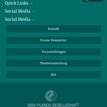
Quick Links
EVB-IT und BVB
Social Media
Präsident
Social Media
Zahlen und Fakten
Bluesky
Jahresbericht
Mastodon
Facebook
Kontakt
Einkauf
LinkedIn
Instagram
Presse Newsletter
Meldestelle Fehlverhalten
TikTok
YouTube
Netiquette
Veranstaltungen
Themensammlung
RSS
MAX-PLANCK-GESELLSCHAFT