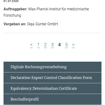
01.07.2020
Auftraggeber:
Max-Planck-Institut für medizinische
Forschung
Vergeben an:
Deja Günter GmbH
<
1
2
3
4
5
>
Digitale Rechnungsverarbeitung
Declaration Export Control Classification Form
Equivalency Determination Certificate
Beschafferprofil