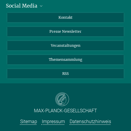
Social Media
Zahlen und Fakten
Bluesky
Jahresbericht
Mastodon
Facebook
Kontakt
Einkauf
LinkedIn
Instagram
Presse Newsletter
Meldestelle Fehlverhalten
TikTok
YouTube
Netiquette
Veranstaltungen
Themensammlung
RSS
MAX-PLANCK-GESELLSCHAFT
Sitemap
Impressum
Datenschutzhinweis