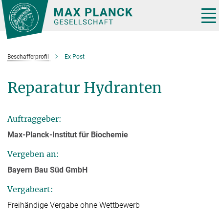
Hauptinhalt
Tog
nav
Beschafferprofil
Ex Post
Reparatur Hydranten
Auftraggeber:
Max-Planck-Institut für Biochemie
Vergeben an:
Bayern Bau Süd GmbH
Vergabeart:
Freihändige Vergabe ohne Wettbewerb