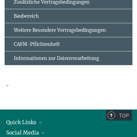
Zusätzliche Vertrags­bedingungen
Baubereich
Weitere Besondere Vertragsbedingungen
CAFM-Pflichtenheft
Informationen zur Datenverarbeitung
Eigenerklärung für nicht präqualifizierte
Unternehmen in folgendem Vergabeverfahren (VHB
124)
TOP
Quick Links
EVB-IT und BVB
Social Media
Präsident