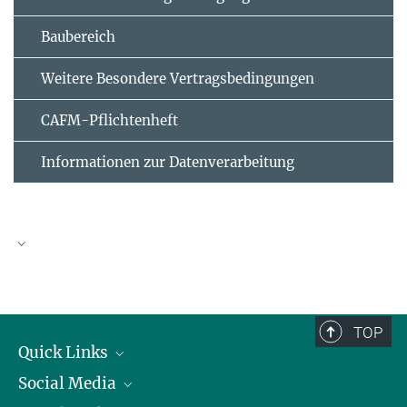
Baubereich
Weitere Besondere Vertragsbedingungen
CAFM-Pflichtenheft
Informationen zur Datenverarbeitung
Eigenerklärung für nicht präqualifizierte
Unternehmen in folgendem Vergabeverfahren (VHB
124)
TOP
Quick Links
EVB-IT und BVB
Social Media
Präsident