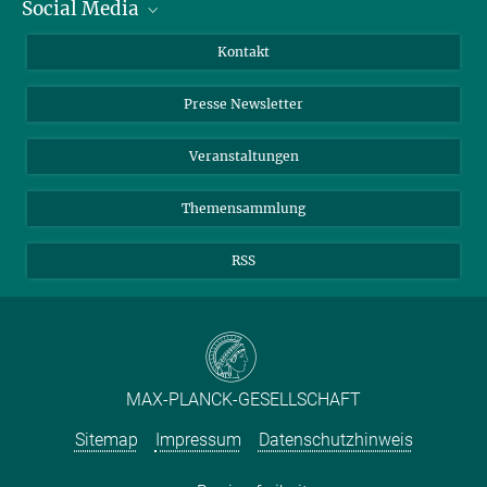
Social Media
Zahlen und Fakten
Bluesky
Jahresbericht
Mastodon
Facebook
Kontakt
Einkauf
LinkedIn
Instagram
Presse Newsletter
Meldestelle Fehlverhalten
TikTok
YouTube
Netiquette
Veranstaltungen
Themensammlung
RSS
MAX-PLANCK-GESELLSCHAFT
Sitemap
Impressum
Datenschutzhinweis