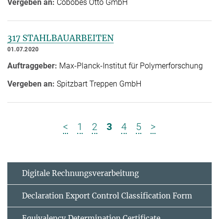
Vergeben an:
Cobobes Otto GmbH
317 STAHLBAUARBEITEN
01.07.2020
Auftraggeber:
Max-Planck-Institut für Polymerforschung
Vergeben an:
Spitzbart Treppen GmbH
<
1
2
3
4
5
>
Digitale Rechnungsverarbeitung
Declaration Export Control Classification Form
Equivalency Determination Certificate