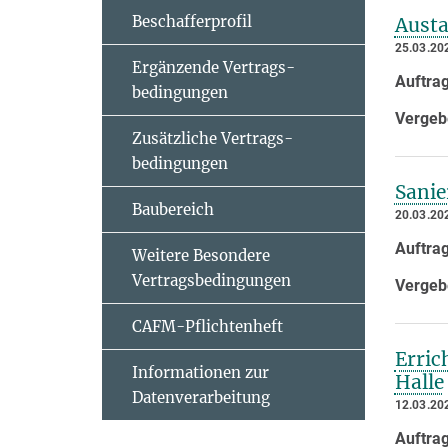
Beschafferprofil
Austa
25.03.20
Ergänzende Vertrags­
Auftra
bedingungen
Vergeb
Zusätzliche Vertrags­
bedingungen
Sanie
Baubereich
20.03.20
Auftra
Weitere Besondere
Vertragsbedingungen
Vergeb
CAFM-Pflichtenheft
Erric
Informationen zur
Halle
Datenverarbeitung
12.03.20
Auftra