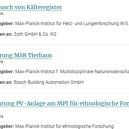
usch von Kälteregister
26
ggeber:
Max-Planck-Institut für Herz- und Lungenforschung W.G. 
en an:
Zoth GmbH & Co. KG
rung MSR Tierhaus
26
ggeber:
Max-Planck-Institut f. Multidisziplinäre Naturwissensch
en an:
Bosch Building Automation GmbH
htung PV-Anlage am MPI für ethnologische Fo
26
ggeber:
Max-Planck Institut für ethnologische Forschung