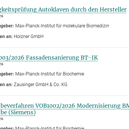
gkeitsprüfung Autoklaven durch den Hersteller
26
ggeber:
Max-Planck-Institut für molekulare Biomedizin
en an:
Holzner GmbH
003/2026 Fassadensanierung BT-IK
26
ggeber:
Max-Planck-Institut für Biochemie
en an:
Zausinger GmbH & Co. KG
beverfahren VOB1002/2026 Modernisierung BM
be (Siemens)
26
ggeber:
Max-Planck-Institut für Biochemie