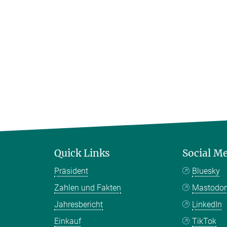
Quick Links
Social M
Präsident
Bluesky
Zahlen und Fakten
Mastodo
Jahresbericht
LinkedIn
Einkauf
TikTok