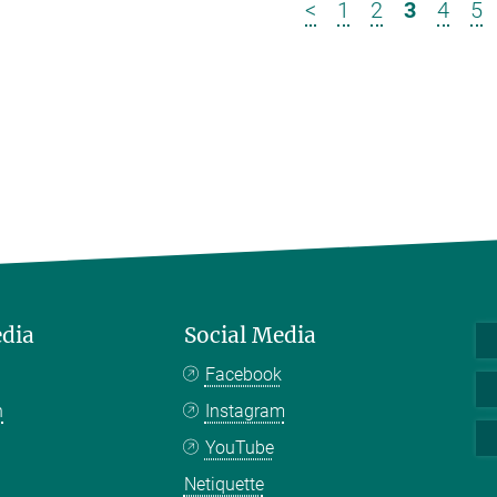
<
1
2
3
4
5
edia
Social Media
Facebook
n
Instagram
YouTube
Netiquette