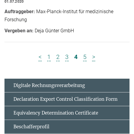
01.07.2020
Auftraggeber:
Max-Planck-Institut für medizinische
Forschung
Vergeben an:
Deja Günter GmbH
<
1
2
3
4
5
>
Digitale Rechnungsverarbeitung
Declaration Export Control Classification Form
Equivalency Determination Certificate
Beschafferprofil