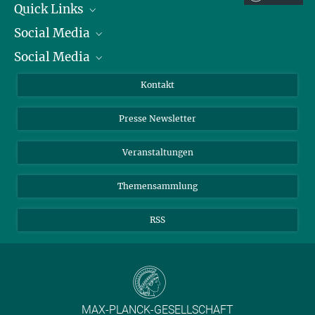
Quick Links
EVB-IT und BVB
Social Media
Präsident
Social Media
Zahlen und Fakten
Bluesky
Jahresbericht
Mastodon
Facebook
Kontakt
Einkauf
LinkedIn
Instagram
Presse Newsletter
Meldestelle Fehlverhalten
TikTok
YouTube
Netiquette
Veranstaltungen
Themensammlung
RSS
MAX-PLANCK-GESELLSCHAFT