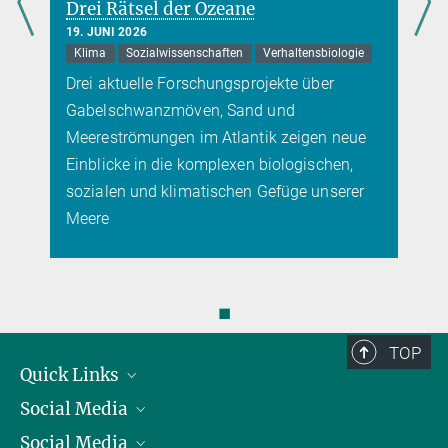
Drei Rätsel der Ozeane
19. JUNI 2026
Klima
Sozialwissenschaften
Verhaltensbiologie
Drei aktuelle Forschungsprojekte über
Gabelschwanzmöven, Sand und
Meereströmungen im Atlantik zeigen neue
Einblicke in die komplexen biologischen,
sozialen und klimatischen Gefüge unserer
Meere
◼
TOP
Quick Links
Social Media
Präsident
Social Media
Zahlen und Fakten
Bluesky