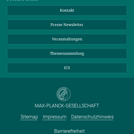
Jahresbericht
Mastodon
Facebook
Kontakt
Einkauf
LinkedIn
Instagram
Presse Newsletter
Meldestelle Fehlverhalten
TikTok
YouTube
Netiquette
Veranstaltungen
Themensammlung
ICS
MAX-PLANCK-GESELLSCHAFT
Sitemap
Impressum
Datenschutzhinweis
Barrierefreiheit