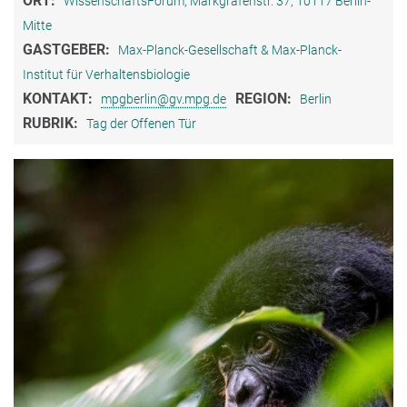
ORT:
WissenschaftsForum, Markgrafenstr. 37, 10117 Berlin-
Mitte
GASTGEBER:
Max-Planck-Gesellschaft & Max-Planck-
Institut für Verhaltensbiologie
KONTAKT:
REGION:
mpgberlin@gv.mpg.de
Berlin
RUBRIK:
Tag der Offenen Tür