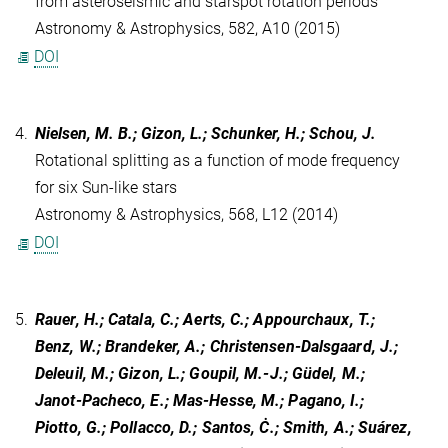
from asteroseismic and starspot rotation periods
Astronomy & Astrophysics, 582, A10 (2015)
DOI
4.
Nielsen, M. B.; Gizon, L.; Schunker, H.; Schou, J.
Rotational splitting as a function of mode frequency
for six Sun-like stars
Astronomy & Astrophysics, 568, L12 (2014)
DOI
5.
Rauer, H.; Catala, C.; Aerts, C.; Appourchaux, T.;
Benz, W.; Brandeker, A.; Christensen-Dalsgaard, J.;
Deleuil, M.; Gizon, L.; Goupil, M.-J.; Güdel, M.;
Janot-Pacheco, E.; Mas-Hesse, M.; Pagano, I.;
Piotto, G.; Pollacco, D.; Santos, Ċ.; Smith, A.; Suárez,