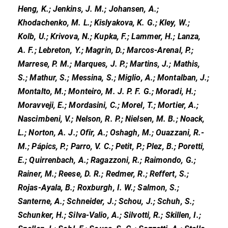
Heng, K.; Jenkins, J. M.; Johansen, A.;
Khodachenko, M. L.; Kislyakova, K. G.; Kley, W.;
Kolb, U.; Krivova, N.; Kupka, F.; Lammer, H.; Lanza,
A. F.; Lebreton, Y.; Magrin, D.; Marcos-Arenal, P.;
Marrese, P. M.; Marques, J. P.; Martins, J.; Mathis,
S.; Mathur, S.; Messina, S.; Miglio, A.; Montalban, J.;
Montalto, M.; Monteiro, M. J. P. F. G.; Moradi, H.;
Moravveji, E.; Mordasini, C.; Morel, T.; Mortier, A.;
Nascimbeni, V.; Nelson, R. P.; Nielsen, M. B.; Noack,
L.; Norton, A. J.; Ofir, A.; Oshagh, M.; Ouazzani, R.-
M.; Pápics, P.; Parro, V. C.; Petit, P.; Plez, B.; Poretti,
E.; Quirrenbach, A.; Ragazzoni, R.; Raimondo, G.;
Rainer, M.; Reese, D. R.; Redmer, R.; Reffert, S.;
Rojas-Ayala, B.; Roxburgh, I. W.; Salmon, S.;
Santerne, A.; Schneider, J.; Schou, J.; Schuh, S.;
Schunker, H.; Silva-Valio, A.; Silvotti, R.; Skillen, I.;