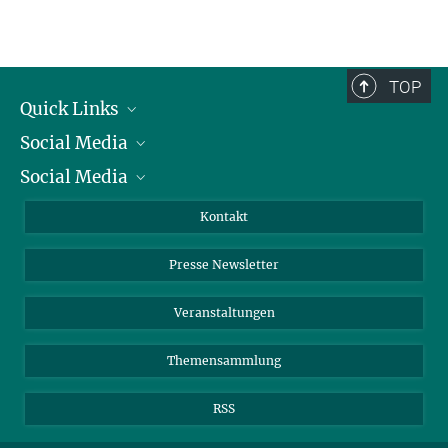
TOP
Quick Links
Social Media
Präsident
Social Media
Zahlen und Fakten
Bluesky
Jahresbericht
Mastodon
Facebook
Kontakt
Einkauf
LinkedIn
Instagram
Presse Newsletter
Meldestelle Fehlverhalten
TikTok
YouTube
Netiquette
Veranstaltungen
Themensammlung
RSS