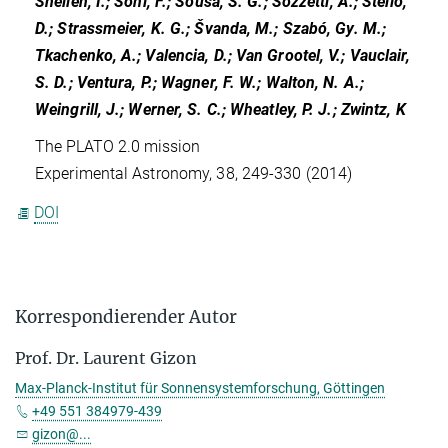
Snellen, I.; Sohl, F.; Sousa, S. G.; Sozzetti, A.; Stello,
D.; Strassmeier, K. G.; Švanda, M.; Szabó, Gy. M.;
Tkachenko, A.; Valencia, D.; Van Grootel, V.; Vauclair,
S. D.; Ventura, P.; Wagner, F. W.; Walton, N. A.;
Weingrill, J.; Werner, S. C.; Wheatley, P. J.; Zwintz, K
The PLATO 2.0 mission
Experimental Astronomy, 38, 249-330 (2014)
DOI
Korrespondierender Autor
Prof. Dr. Laurent Gizon
Max-Planck-Institut für Sonnensystemforschung, Göttingen
+49 551 384979-439
gizon@...