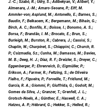
J.-C.; Szabó, R.; Udry, S.; Adibekyan, V.; Alibert, Y.;
Almenara, J.-M.; Amaro-Seoane, P.; Eiff, M.
Ammler-von; Asplund, M.; Antonello, E.; Barnes, S.;
Baudin, F.; Belkacem, K.; Bergemann, M.; Bihain, G.;
Birch, A. C.; Bonfils, X.; Boisse, I.; Bonomo, A. S.;
Borsa, F.; Brandão, I. M.; Brocato, E.; Brun, S.;
Burleigh, M.; Burston, R.; Cabrera, J.; Cassisi, S.;
Chaplin, W.; Charpinet, S.; Chiappini, C.; Church, R.
P.; Csizmadia, Sz.; Cunha, M.; Damasso, M.; Davies,
M. B.; Deeg, H. J.; Díaz, R. F.; Dreizler, S.; Dreyer, C.;
Eggenberger, P.; Ehrenreich, D.; Eigmüller, P.;
Erikson, A.; Farmer, R.; Feltzing, S.; de Oliveira
Fialho, F.; Figueira, P.; Forveille, T.; Fridlund, M.;
García, R. A.; Giommi, P.; Giuffrida, G.; Godolt, M.;
Gomes da Silva, J.; Granzer, T.; Grenfell, J. L.;
Grotsch-Noels, A.; Günther, E.; Haswell, C. A.;
Hatzes, A. P.; Hébrard, G.; Hekker, S.; Helled, R.;