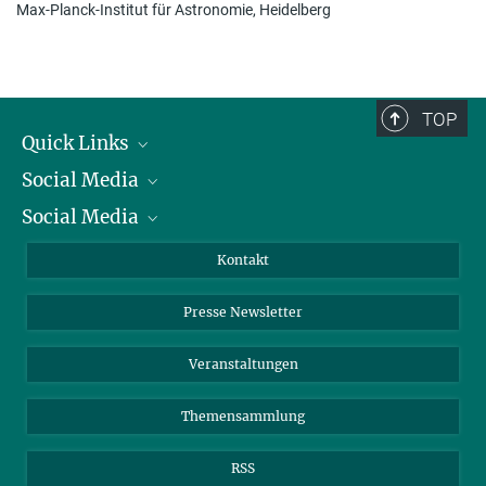
Max-Planck-Institut für Astronomie, Heidelberg
TOP
Quick Links
Social Media
Präsident
Social Media
Zahlen und Fakten
Bluesky
Jahresbericht
Mastodon
Facebook
Kontakt
Einkauf
LinkedIn
Instagram
Presse Newsletter
Meldestelle Fehlverhalten
TikTok
YouTube
Netiquette
Veranstaltungen
Themensammlung
RSS