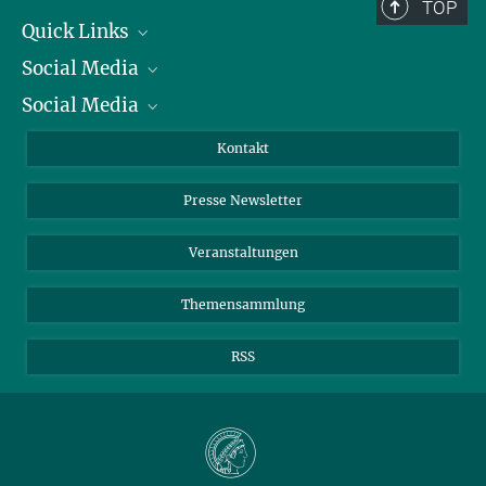
TOP
Quick Links
Social Media
Präsident
Social Media
Zahlen und Fakten
Bluesky
Jahresbericht
Mastodon
Facebook
Kontakt
Einkauf
LinkedIn
Instagram
Presse Newsletter
Meldestelle Fehlverhalten
TikTok
YouTube
Netiquette
Veranstaltungen
Themensammlung
RSS