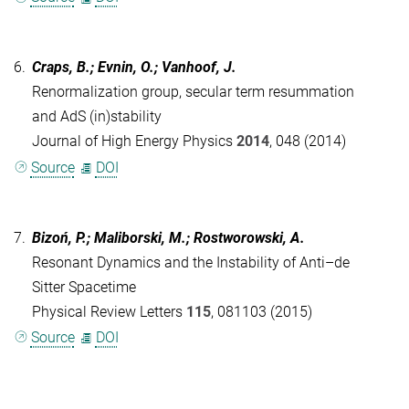
6.
Craps, B.; Evnin, O.; Vanhoof, J.
Renormalization group, secular term resummation
and AdS (in)stability
Journal of High Energy Physics
2014
, 048 (2014)
Source
DOI
7.
Bizoń, P.; Maliborski, M.; Rostworowski, A.
Resonant Dynamics and the Instability of Anti–de
Sitter Spacetime
Physical Review Letters
115
, 081103 (2015)
Source
DOI