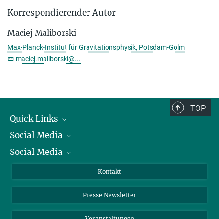
Korrespondierender Autor
Maciej Maliborski
Max-Planck-Institut für Gravitationsphysik, Potsdam-Golm
maciej.maliborski@...
TOP
Quick Links
Social Media
Präsident
Social Media
Zahlen und Fakten
Bluesky
Jahresbericht
Mastodon
Facebook
Kontakt
Einkauf
LinkedIn
Instagram
Presse Newsletter
Meldestelle Fehlverhalten
TikTok
YouTube
Netiquette
Veranstaltungen